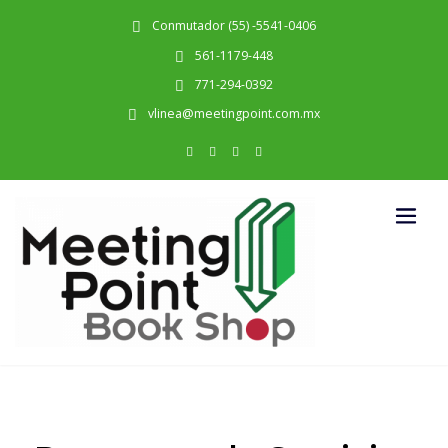
Conmutador (55) -5541-0406
561-1179-448
771-294-0392
vlinea@meetingpoint.com.mx