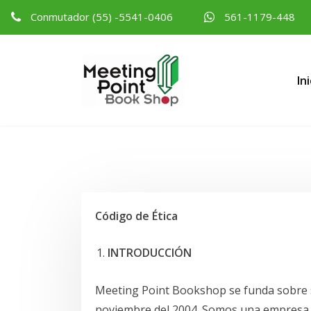
Conmutador (55) -5541-0406
561-1179-448
Ini
Código de Ética
INTRODUCCIÓN
Meeting Point Bookshop se funda sobre só
noviembre del 2004. Somos una empresa ded