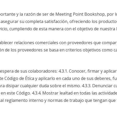
mportante y la razón de ser de Meeting Point Bookshop, por
 asegurar su completa satisfacción, ofreciendo los productos 
icio, cumpliendo de esta manera con el objetivo de nuestra 
ablecer relaciones comerciales con proveedores que compart
n de los proveedores se basa en criterios objetivos como cal
pera de sus colaboradores: 4.3.1. Conocer, firmar y aplica
ste Código de Ética y aplicarlo en cada uno de sus deberes, 
ra disipar cualquier duda sobre el mismo. 4.3.3. Denunciar c
 en este Código. 4.3.4. Mostrar lealtad en todas las activida
al reglamento interno y normas de trabajo que tengan que v