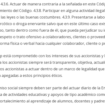
.3.6. Actuar de manera contraria a la señalada en este Códig
nto del Código. 4.3.8. Participar en alguna actividad ilegal 
, las leyes o las buenas costumbres. 4.3.9. Presentarse a lab
arcótico o droga enervante salvo que en este último caso exis
o, tanto dentro como fuera de él, que pueda perjudicar su i
 respeto o trato ofensivo a colaboradores, clientes o proveed
orma física o verbal hacia cualquier colaborador, cliente o 
 está comprometido con los intereses de sus accionistas y 
a los accionistas siempre será transparente, objetiva, actual
 accionistas a actuar dentro de un marco de legalidad que 
apegadas a estos principios éticos.
iso social siempre deben ser parte del actuar diario de la E
 de actividades educativas y apoyos de tipo académico como 
fortalecimiento al aprendizaje de alumnos, docentes y padres