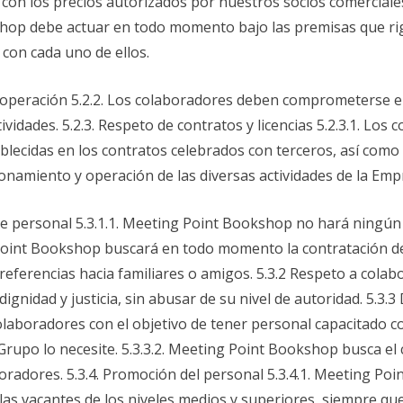
con los precios autorizados por nuestros socios comerciales l
shop debe actuar en todo momento bajo las premisas que rig
con cada uno de ellos.
e operación 5.2.2. Los colaboradores deben comprometerse 
tividades. 5.2.3. Respeto de contratos y licencias 5.2.3.1. L
lecidas en los contratos celebrados con terceros, así como 
ionamiento y operación de las diversas actividades de la Emp
de personal 5.3.1.1. Meeting Point Bookshop no hará ningún t
 Point Bookshop buscará en todo momento la contratación de
eferencias hacia familiares o amigos. 5.3.2 Respeto a colab
ignidad y justicia, sin abusar de su nivel de autoridad. 5.3.3
laboradores con el objetivo de tener personal capacitado co
rupo lo necesite. 5.3.3.2. Meeting Point Bookshop busca el 
radores. 5.3.4. Promoción del personal 5.3.4.1. Meeting Poi
as vacantes de los niveles medios y superiores, siempre que