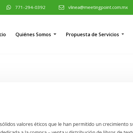
771-294-0392
vlinea@meetingpoint.com.mx
cio
Quiénes Somos
Propuesta de Servicios
lidos valores éticos que le han permitido un crecimiento s
icada a la compra – venta y distribución de libros de texto